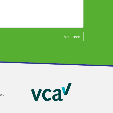
Versturen
n
er: